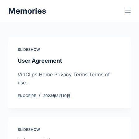
跳
Memories
过
内
容
SLIDESHOW
User Agreement
VidClips Home Privacy Terms Terms of
use…
ENCOFIRE
2023年3月10日
SLIDESHOW