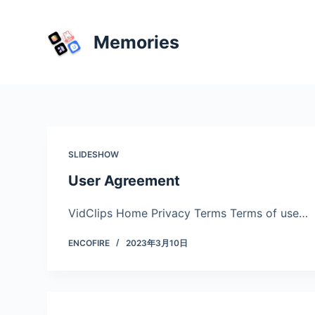
跳
过
Memories
内
容
SLIDESHOW
User Agreement
VidClips Home Privacy Terms Terms of use…
ENCOFIRE
2023年3月10日